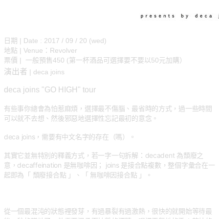
日期 | Date : 2017 / 09 / 20 (wed)
地點 | Venue：Revolver
票價 | 一般預售450 (第一杯酒品可選擇要不要以50元加購）
演出者
|
deca joins
deca joins "GO HIGH" tour
有些事你總會為怕惹麻煩，選擇最不傷腦、最省時的方式，過一些時間
可以就不去想、然後邪惡地選擇性忘記最初的意念。
deca joins，需要有中文名字的存在（嗎）。
其實它並無特別的釋義方式，若一字一句拆解：decadent 為頹廢之
意，decaffeination 是無咖啡因； joins 是接合點複數，整個字彙合在一
起即為「 頹廢接合點 」、「 無咖啡因接合點 」。
從一個最混沌的狀態裡發芽，有過暴裂有過激熱，很快的就開始等待最