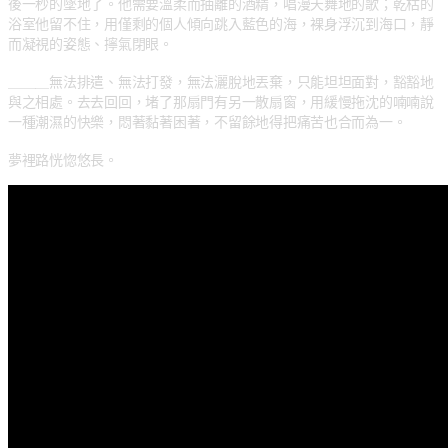
後一秒的墜地了。他需要溫柔而抽離的酒精，唱漫天舞地的歌；乾枯的
浴室他留不住，用僅剩的個人傾向跳入藍色的海，裸身浮沉到海口，靜
而凝視的姿態、擰氣閉眼。
＿＿＿無法排遣、無法打發，無法灑脫地丟棄，只能坦坦面對，豁豁地
與之相處。去去回回，堵了那扇門有另一散扇窗，用緩慢拖沈的喃喃說
一種潮濕的快樂，悶著黏著困著，不留餘地得把痛苦也合而為一。
夢裡路恍惚悠長。