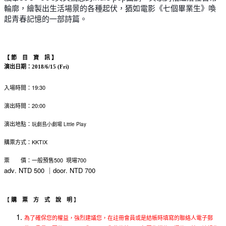
輪廓，繪製出生活場景的各種起伏，猶如電影《七個畢業生》喚
起青春記憶的一部詩篇。
【
節 目 資 訊
】
演出日期：2018/6/15 (Fri)
入場時間：19:30
演出時間：20:00
演出地點：
玩劇島小劇場 Little Play
購票方式：KKTIX
票 價：一般預售500 現場700
adv. NTD 500 ｜door. NTD 700
【
】
購 票 方 式 說 明
為了確保您的權益，強烈建議您，在註冊會員或是結帳時填寫的聯絡人電子郵