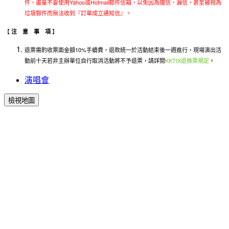
件，盡量不要使用Yahoo或Hotmail郵件信箱，以免因為擋信、漏信，甚至被視為
垃圾郵件而無法收到『訂單成立通知信』。
【
】
注 意 事 項
退票需酌收票面金額10%手續費，退款統一於活動結束後一週進行，現場演出活
動前十天若非主辦單位自行取消活動將不予退票，請詳閱
KKTIX退換票規定
。
演唱會
檢視地圖