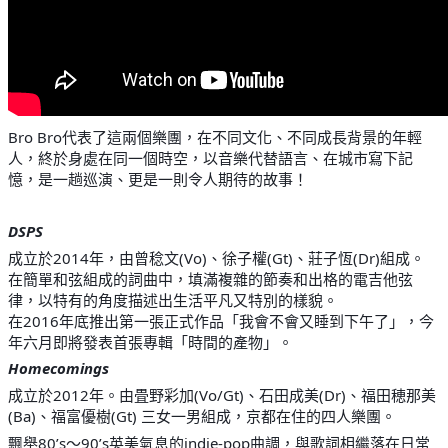
Bro Bro代表了這兩個樂團，在不同文化、不同成長背景的年輕
人，終於身處在同一個時空，以音樂代替語言、在城市寫下記
憶，是一趟巡演、更是一則令人期待的故事！
DSPS
成立於2014年，由曾稔文(Vo)、徐子權(Gt)、莊子恆(Dr)組成。
在簡單和弦組成的詞曲中，填滿複雜的節奏和出格的電吉他弦
律，以特有的角度描述出生活平凡又特別的樣貌。
在2016年底推出第一張正式作品「我會不會又睡到下午了」，今
年六月即將發表首張專輯「時間的產物」。
Homecomings
成立於2012年。由畳野彩加(Vo/Gt)、石田成美(Dr)、福田穂那美
(Ba)、福富優樹(Gt) 三女一男組成，京都在住的四人樂團。
飄舉80’s〜90’s英美氣息的indie-pop曲調，與歌詞相繼落在日常