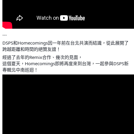
---
DSPS和Homecomings因一年前在台北共演而結識，從此展開了
跨越距離和時間的絕贊友誼！
經過了去年的Remix合作、幾次的見面，
這個夏天，Homecomings即將再度來到台灣，一起參與DSPS新
專輯北中南巡迴！