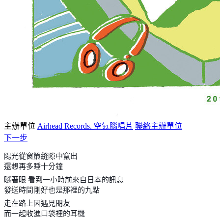
主辦單位
Airhead Records. 空氣腦唱片
聯絡主辦單位
下一步
陽光從窗簾縫隙中竄出
還想再多睡十分鐘
瞇著眼 看到一小時前來自日本的訊息
發送時間剛好也是那裡的九點
走在路上因遇見朋友
而一起收進口袋裡的耳機