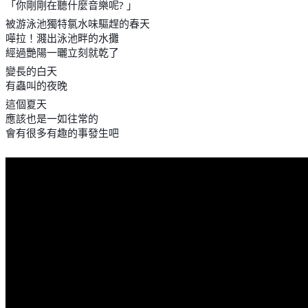
「你剛剛在聽什麼音樂呢? 」
被游泳池獨特氯水味驅趕的春天
嘩拉！濺出泳池畔的水攤
經過艷陽一曬立刻就乾了
變長的白天
有蟲叫的夜晚
這個夏天
應該也是一如往常的
會有很多有趣的事發生吧