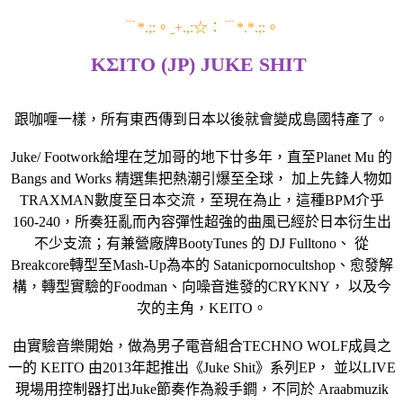
﹉*.;:。ˍ+.,:☆：﹉*.*.;:。
KΣITO (JP) JUKE SHIT
跟咖喱一樣，所有東西傳到日本以後就會變成島國特產了。
Juke/ Footwork給埋在芝加哥的地下廿多年，直至Planet Mu 的
Bangs and Works 精選集把熱潮引爆至全球， 加上先鋒人物如
TRAXMAN數度至日本交流，至現在為止，這種BPM介乎
160-240，所奏狂亂而內容彈性超強的曲風已經於日本衍生出
不少支流；有兼營廠牌BootyTunes 的 DJ Fulltono、 從
Breakcore轉型至Mash-Up為本的 Satanicpornocultshop、愈發解
構，轉型實驗的Foodman、向噪音進發的CRYKNY， 以及今
次的主角，KEITO。
由實驗音樂開始，做為男子電音組合TECHNO WOLF成員之
一的 KEITO 由2013年起推出《Juke Shit》系列EP， 並以LIVE
現場用控制器打出Juke節奏作為殺手鐧，不同於 Araabmuzik