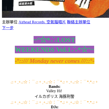
主辦單位
Airhead Records. 空氣腦唱片
聯絡主辦單位
下一步
~°☆*∴LOST
WEEKENDS Vol.1∴*☆°~
-°::/// Monday never comes ///::°-
.;:。ˍ+.,:☆：﹉.;:。ˍ+.,:☆：﹉*.;:。ˍ+.,:☆：﹉*.*.;:。
Bands:
Valley Hi!
イルカポリス 海豚刑警
.;:。ˍ+.,:☆：﹉.;:。ˍ+.,:☆：﹉*.;:。ˍ+.,:☆：﹉*.*.;:。
DJs: