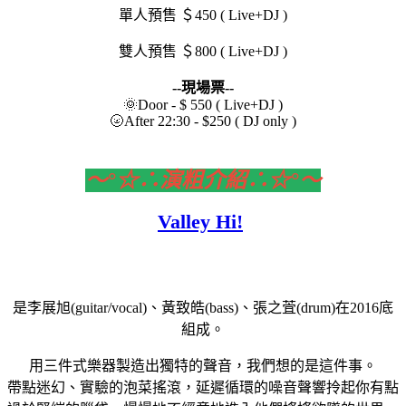
單人預售 ＄450 ( Live+DJ )
雙人預售 ＄800 ( Live+DJ )
--現場票--
🌞Door - $ 550 ( Live+DJ )
🌝After 22:30 - $250 ( DJ only )
～°☆∴演粗介紹∴☆°～
Valley Hi!
是李展旭(guitar/vocal)、黃致皓(bass)、張之萓(drum)在2016底
組成。
用三件式樂器製造出獨特的聲音，我們想的是這件事。
帶點迷幻、實驗的泡菜搖滾，延遲循環的噪音聲響拎起你有點