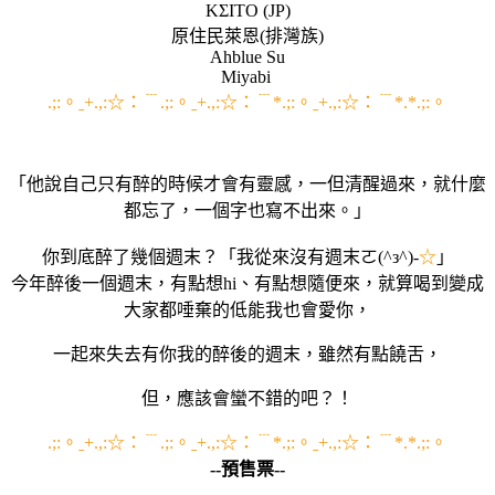
KΣITO (JP)
原住民萊恩(排灣族)
Ahblue Su
Miyabi
.;:。ˍ+.,:☆：﹉.;:。ˍ+.,:☆：﹉*.;:。ˍ+.,:☆：﹉*.*.;:。
「他說自己只有醉的時候才會有靈感，一但清醒過來，就什麼
都忘了，一個字也寫不出來。」
你到底醉了幾個週末？「我從來沒有週末ㄛ(^з^)-
☆
」
今年醉後一個週末，有點想hi、有點想隨便來，就算喝到變成
大家都唾棄的低能我也會愛你，
一起來失去有你我的醉後的週末，雖然有點饒舌，
但，應該會蠻不錯的吧？！
.;:。ˍ+.,:☆：﹉.;:。ˍ+.,:☆：﹉*.;:。ˍ+.,:☆：﹉*.*.;:。
--預售票--