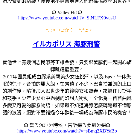
過於緊繃的腦袋，慢慢地不經意地進入他們搖搖欲墜的世界。
☊ Valley Hi! ☊
https://www.youtube.com/watch?v=StNLFX0yusU
﹉*.;:。ˍ+.,:☆：﹉*.*.;:。
イルカポリス 海豚刑警
管他世上有幾個志民淑芬正雄金發，只要跟著豚們一起開心旋
轉跳耀最重要。
2017年團員組成由豚系美聲美少女伍悅，以及dsps、午休失
眠的徐子，合拍的雙人組，在累積了不少下巴自拍兼朗朗上口
的創作後，隨後加入厭世少年的鐘奕安和寶春，來擔任貝斯手
和鼓手。少年少女心中過剩的幻想與衝動，全化為ㄧ首首曲風
多變又可愛的豚系物語，如果還不知道海豚怎麼轉彎還不懂豚
語的浪漫，絕對不要錯過今年醉後一場成為海豚市民的機會！
☊ 當ㄋ沉睡ㄉ時候，告訴婐ㄋ夢到ㄌ婐☊
https://www.youtube.com/watch?v=sBmq2XBYaBo