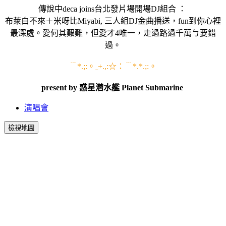
傳說中deca joins台北發片場開場DJ組合 ：
布萊白不來＋米呀比Miyabi, 三人組DJ金曲播送，fun到你心裡
最深處。愛何其艱難，但愛才4唯一，走過路過千萬ㄅ要錯
過。
﹉*.;:。ˍ+.,:☆：﹉*.*.;:。
present by 惑星潜水艦 Planet Submarine
演唱會
檢視地圖