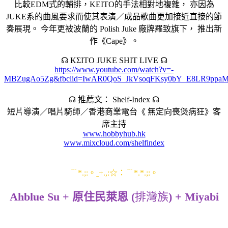
比較EDM式的輔排，KEITO的手法相對地複雜， 亦因為
JUKE系的曲風要求而使其表演／成品歌曲更加接近直接的節
奏展現。 今年更被波蘭的 Polish Juke 廠牌羅致旗下， 推出新
作《Cape》。
☊ KΣITO JUKE SHIT LIVE ☊
https://www.youtube.com/watch?v=-
MBZugAo5Zg&fbclid=IwAR0QoS_JkVsoqFKsy0bY_E8LR9pp
☊ 推薦文： Shelf-Index ☊
短片導演／唱片騎師／香港商業電台《 無定向喪煲病狂》客
席主持
www.hobbyhub.hk
www.mixcloud.com/shelfindex
﹉*.;:。ˍ+.,:☆：﹉*.*.;:。
Ahblue Su + 原住民萊恩 (
排灣族
) + Miyabi