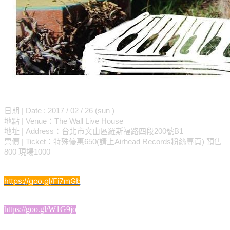
日期 | Date : 2017 / 02 / 26 (sun )
地點 | Venue：The Wall Live House
地址 | Address：台北市文山區羅斯福路四段200號B1
票價 | Ticket：特殊優惠650(請上Airhead Records粉絲專頁) 預售
800 現場1000
||Mndsgn - Camelblues||
https://goo.gl/Fi7mGb
||Mndsgn - Cosmic Perspective||
https://goo.gl/W1G9jo
||Mndsgn - Eggs||