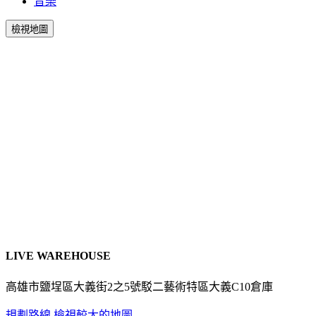
音樂
檢視地圖
LIVE WAREHOUSE
高雄市鹽埕區大義街2之5號駁二藝術特區大義C10倉庫
規劃路線
檢視較大的地圖