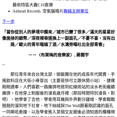
藝術特區大義C10倉庫
Airhead Records. 空氣腦唱片
聯絡主辦單位
下一步
「當你從別人的夢境中醒來／城市已變了很多／滿天的星星好
像施捨的銀幣／深夜裡巷道換上一副面孔／不憂不喜，沒有出
路／縱火的青年喝過了酒／水溝旁嘔吐出全部青春」
－－〈布萊梅的音樂家〉, 蔣闊宇
--
那位青年來自台灣北部，御飯團在他的成長年代開賣、手
搖飲料店在大街小巷冒出（主要是快可立跟休閒小站）、捷運
剛剛通車，人們喜歡一路擁擠地搭到紅線底站的淡水老街繼續
擁擠。在他穿上制服後的漫長歲月裡（那段時間特別漫長，對
吧），他學會了吉他、學會用耳機與外界劃分疆域、學會戰戰
兢兢的溜到地下社會、地下絲絨與The Wall跟著剛認識的面孔
一同嘶吼衝撞、以及學會進入某個交友圈後必須知道的種種規