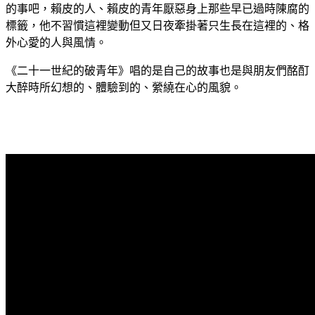
的事吧，賴皮的人、賴皮的青年厭惡身上那些早已過時陳腐的
標籤，他不習慣這裡變動但又日夜牽掛著只生長在這裡的、格
外心愛的人與風情。
《二十一世紀的破青年》唱的是自己的故事也是與朋友們酩酊
大醉時所幻想的、體驗到的、縈繞在心的風貌。