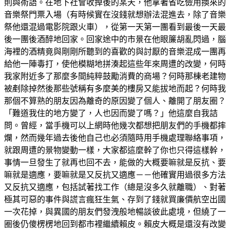
則與術語。在地下社會收掉後的某天，他拿著省吃儉用換來的
音樂祭門票入場（有時候實在沒錢就想辦法混進去，除了音樂
祭他還混過電影院跟火車），從第一天第一團看到最後一天最
後一團後酒醉地回家。回家途中的市景在他眼簾胡亂閃過，腦
海裡的酒精竟與剛剛所聽到的喜歡的與討厭的音樂混成一團再
給他一陣毒打，使他模糊地拼湊起這些年來周遭的改變，何時
我家附近多了那麼多間純粹鼓勵消費的商場？何時那棟老建物
被剷除掉然後那些號稱有多麼美的樓房又能拔地而起？何時我
那個不算熟的朋友因為離奇的原因變了個人、離開了朋友圈？
「難道我住的地方變了，人也因而變了嗎？」他這麼自我詰
問。曾經，當手機可以上網時他幾次都想把朋友們的手機都摔
爛，然而幾年過去後他自己也必須隨時用手機處理聯絡事項，
就跟周遭的景物變動一樣，大家都這麼幹了你也只得這樣幹，
事情一旦發生了就再也回不去，能做的大概要嘛就是反抗、要
嘛就是適應，要嘛就是又反抗又適應－－他確實用過很多方法
又反抗又適應，包括試著找工作（總是沒多久就離職）、對著
極其可惡的事件與謊言瘋狂生氣、存到了錢就買廉價航空出國
一次花掉，與異國的朋友們發洩般地暢談彼此處境，但繞了一
圈後仍傻楞楞地回到都市裡繼續賴皮。賴皮大概是還沒有改變