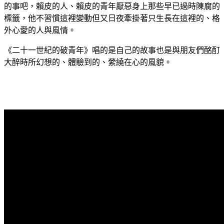
的事吧，賴皮的人、賴皮的青年厭惡身上那些早已過時陳腐的
標籤，他不習慣這裡變動但又日夜牽掛著只生長在這裡的、格
外心愛的人與風情。
《二十一世紀的破青年》唱的是自己的故事也是與朋友們酩酊
大醉時所幻想的、體驗到的、縈繞在心的風貌。