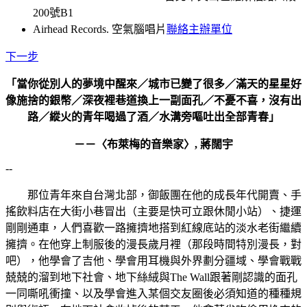
200號B1
Airhead Records. 空氣腦唱片
聯絡主辦單位
下一步
「當你從別人的夢境中醒來／城市已變了很多／滿天的星星好
像施捨的銀幣／深夜裡巷道換上一副面孔／不憂不喜，沒有出
路／縱火的青年喝過了酒／水溝旁嘔吐出全部青春」
－－〈布萊梅的音樂家〉, 蔣闊宇
--
那位青年來自台灣北部，御飯團在他的成長年代開賣、手
搖飲料店在大街小巷冒出（主要是快可立跟休閒小站）、捷運
剛剛通車，人們喜歡一路擁擠地搭到紅線底站的淡水老街繼續
擁擠。在他穿上制服後的漫長歲月裡（那段時間特別漫長，對
吧），他學會了吉他、學會用耳機與外界劃分疆域、學會戰戰
兢兢的溜到地下社會、地下絲絨與The Wall跟著剛認識的面孔
一同嘶吼衝撞、以及學會進入某個交友圈後必須知道的種種規