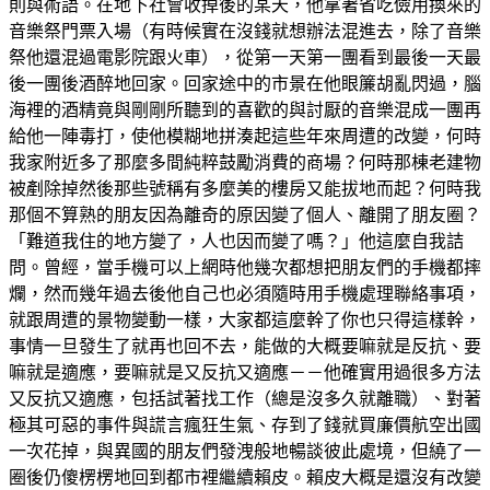
則與術語。在地下社會收掉後的某天，他拿著省吃儉用換來的
音樂祭門票入場（有時候實在沒錢就想辦法混進去，除了音樂
祭他還混過電影院跟火車），從第一天第一團看到最後一天最
後一團後酒醉地回家。回家途中的市景在他眼簾胡亂閃過，腦
海裡的酒精竟與剛剛所聽到的喜歡的與討厭的音樂混成一團再
給他一陣毒打，使他模糊地拼湊起這些年來周遭的改變，何時
我家附近多了那麼多間純粹鼓勵消費的商場？何時那棟老建物
被剷除掉然後那些號稱有多麼美的樓房又能拔地而起？何時我
那個不算熟的朋友因為離奇的原因變了個人、離開了朋友圈？
「難道我住的地方變了，人也因而變了嗎？」他這麼自我詰
問。曾經，當手機可以上網時他幾次都想把朋友們的手機都摔
爛，然而幾年過去後他自己也必須隨時用手機處理聯絡事項，
就跟周遭的景物變動一樣，大家都這麼幹了你也只得這樣幹，
事情一旦發生了就再也回不去，能做的大概要嘛就是反抗、要
嘛就是適應，要嘛就是又反抗又適應－－他確實用過很多方法
又反抗又適應，包括試著找工作（總是沒多久就離職）、對著
極其可惡的事件與謊言瘋狂生氣、存到了錢就買廉價航空出國
一次花掉，與異國的朋友們發洩般地暢談彼此處境，但繞了一
圈後仍傻楞楞地回到都市裡繼續賴皮。賴皮大概是還沒有改變