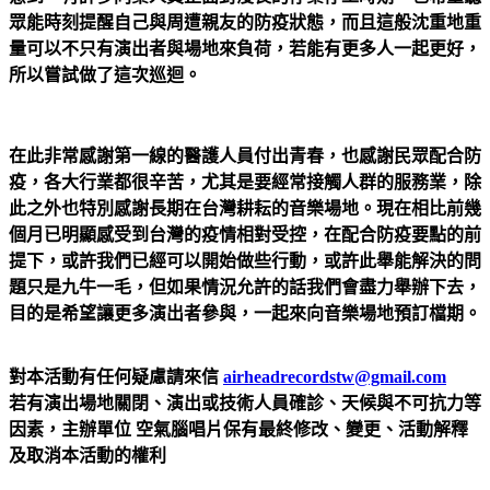
眾能時刻提醒自己與周遭親友的防疫狀態，而且這般沈重地重
量可以不只有演出者與場地來負荷，若能有更多人一起更好，
所以嘗試做了這次巡迴。
在此非常感謝第一線的醫護人員付出青春，也感謝民眾配合防
疫，各大行業都很辛苦，尤其是要經常接觸人群的服務業，除
此之外也特別感謝長期在台灣耕耘的音樂場地。現在相比前幾
個月已明顯感受到台灣的疫情相對受控，在配合防疫要點的前
提下，或許我們已經可以開始做些行動，或許此舉能解決的問
題只是九牛一毛，但如果情況允許的話我們會盡力舉辦下去，
目的是希望讓更多演出者參與，一起來向音樂場地預訂檔期。
對本活動有任何疑慮請來信
airheadrecordstw@gmail.com
若有演出場地關閉、演出或技術人員確診、天候與不可抗力等
因素，主辦單位 空氣腦唱片保有最終修改、變更、活動解釋
及取消本活動的權利