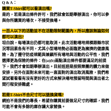
Q & A
：
購買T-Shirt就可以看演出嗎?
是的，若是演出條件許可，我們就會如期舉辦演出，你可以參
與你所購買的場次，不接受換場。
一百人以下的活動並不在活動限制範圍內，所以應該無論如何
都可以演出?
坦白說，每場演出仍都可能取消。此次活動場地規模跟縣市狀
況等因素各有不同，尤其小型場地勢必面臨更為擁擠的健康風
險，為了遵守防疫規範與兼顧所有場地與活動的公平性，我們
選擇更為保險的條件：在(a)(b)兩點演出條件都要滿足的前提
下，我們才會如期舉辦演出。目前巡迴是按照樂團的體力來做
安排，另外在面對未來可能一直面對的演出取消風險，我們希
望試著看看有沒有更好的方式來解決場地預留時間與演出者之
間行程安排難處。
若是T-Shirt不合尺寸可以退換貨嗎?
網拍不是我們的專長，希望你購買前要做足尺寸的確認，我們
可能不會有多餘的庫存讓大家替換。