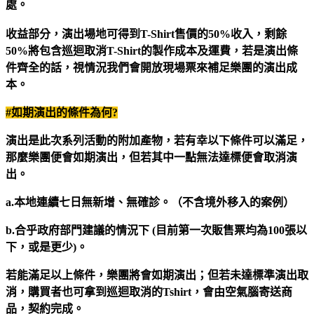
處。
收益部分，演出場地可得到T-Shirt售價的50%收入，剩餘
50%將包含巡迴取消T-Shirt的製作成本及運費，若是演出條
件齊全的話，視情況我們會開放現場票來補足樂團的演出成
本。
#
如期演出的條件為何?
演出是此次系列活動的附加產物，若有幸以下條件可以滿足，
那麼樂團便會如期演出，但若其中一點無法達標便會取消演
出。
a.
本地連續七日無新增、無確診。（不含境外移入的案例）
b.
合乎政府部門建議的情況下 (目前第一次販售票均為100張以
下，或是更少)。
若能滿足以上條件，樂團將會如期演出；但若未達標準演出取
消，購買者也可拿到巡迴取消的Tshirt，會由空氣腦寄送商
品，契約完成。