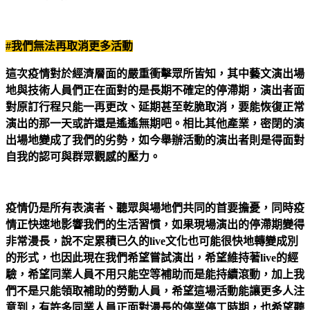
#
我們無法再取消更多活動
這次疫情對於經濟層面的嚴重衝擊眾所皆知，其中藝文演出場
地與技術人員們正在面對的是長期不確定的停滯期，演出者面
對原訂行程只能一再更改、延期甚至乾脆取消，要能恢復正常
演出的那一天或許還是遙遙無期吧。相比其他產業，密閉的演
出場地變成了我們的劣勢，如今舉辦活動的演出者則是得面對
自我的認可與群眾觀感的壓力。
疫情仍是所有表演者、聽眾與場地們共同的首要擔憂，同時疫
情正快速地影響我們的生活習慣，如果現場演出的停滯期變得
非常漫長，說不定累積已久的live文化也可能很快地轉變成別
的形式，也因此現在我們希望嘗試演出，希望維持著live的經
驗，希望同業人員不用只能空等補助而是能持續滾動，加上我
們不是只能領取補助的勞動人員，希望這場活動能讓更多人注
意到，有許多同業人員正面對漫長的停業停工時期，也希望聽