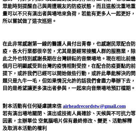
眾能時刻提醒自己與周遭親友的防疫狀態，而且這般沈重地重
量可以不只有演出者與場地來負荷，若能有更多人一起更好，
所以嘗試做了這次巡迴。
在此非常感謝第一線的醫護人員付出青春，也感謝民眾配合防
疫，各大行業都很辛苦，尤其是要經常接觸人群的服務業，除
此之外也特別感謝長期在台灣耕耘的音樂場地。現在相比前幾
個月已明顯感受到台灣的疫情相對受控，在配合防疫要點的前
提下，或許我們已經可以開始做些行動，或許此舉能解決的問
題只是九牛一毛，但如果情況允許的話我們會盡力舉辦下去，
目的是希望讓更多演出者參與，一起來向音樂場地預訂檔期。
對本活動有任何疑慮請來信
airheadrecordstw@gmail.com
若有演出場地關閉、演出或技術人員確診、天候與不可抗力等
因素，主辦單位 空氣腦唱片保有最終修改、變更、活動解釋
及取消本活動的權利