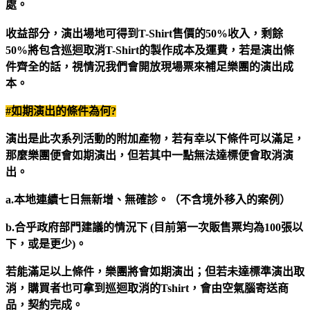
處。
收益部分，演出場地可得到T-Shirt售價的50%收入，剩餘
50%將包含巡迴取消T-Shirt的製作成本及運費，若是演出條
件齊全的話，視情況我們會開放現場票來補足樂團的演出成
本。
#
如期演出的條件為何?
演出是此次系列活動的附加產物，若有幸以下條件可以滿足，
那麼樂團便會如期演出，但若其中一點無法達標便會取消演
出。
a.
本地連續七日無新增、無確診。（不含境外移入的案例）
b.
合乎政府部門建議的情況下 (目前第一次販售票均為100張以
下，或是更少)。
若能滿足以上條件，樂團將會如期演出；但若未達標準演出取
消，購買者也可拿到巡迴取消的Tshirt，會由空氣腦寄送商
品，契約完成。