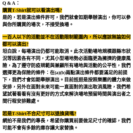
Q & A
：
購買T-Shirt就可以看演出嗎?
是的，若是演出條件許可，我們就會如期舉辦演出，你可以參
與你所購買的場次，不接受換場。
一百人以下的活動並不在活動限制範圍內，所以應該無論如何
都可以演出?
坦白說，每場演出仍都可能取消。此次活動場地規模跟縣市狀
況等因素各有不同，尤其小型場地勢必面臨更為擁擠的健康風
險，為了遵守防疫規範與兼顧所有場地與活動的公平性，我們
選擇更為保險的條件：在(a)(b)兩點演出條件都要滿足的前提
下，我們才會如期舉辦演出。目前巡迴是按照樂團的體力來做
安排，另外在面對未來可能一直面對的演出取消風險，我們希
望試著看看有沒有更好的方式來解決場地預留時間與演出者之
間行程安排難處。
若是T-Shirt不合尺寸可以退換貨嗎?
網拍不是我們的專長，希望你購買前要做足尺寸的確認，我們
可能不會有多餘的庫存讓大家替換。