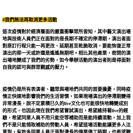
#
我們無法再取消更多活動
這次疫情對於經濟層面的嚴重衝擊眾所皆知，其中藝文演出場
地與技術人員們正在面對的是長期不確定的停滯期，演出者面
對原訂行程只能一再更改、延期甚至乾脆取消，要能恢復正常
演出的那一天或許還是遙遙無期吧。相比其他產業，密閉的演
出場地變成了我們的劣勢，如今舉辦活動的演出者則是得面對
自我的認可與群眾觀感的壓力。
疫情仍是所有表演者、聽眾與場地們共同的首要擔憂，同時疫
情正快速地影響我們的生活習慣，如果現場演出的停滯期變得
非常漫長，說不定累積已久的live文化也可能很快地轉變成別
的形式，也因此現在我們希望嘗試演出，希望維持著live的經
驗，希望同業人員不用只能空等補助而是能持續滾動，加上我
們不是只能領取補助的勞動人員，希望這場活動能讓更多人注
意到，有許多同業人員正面對漫長的停業停工時期，也希望聽