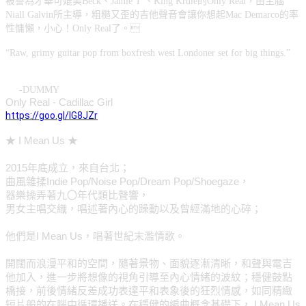
被譽為才華可媲美Beck、Jamie T 、King Krule的Only Real，由主腦
Niall Galvin所主導，粗糙又歪的吉他聲音會讓你想起Mac Demarco的率
性慵懶，小心！Only Real了。
“Raw, grimy guitar pop from boxfresh west Londoner set for big things.”
-DUMMY
Only Real - Cadillac Girl
https://goo.gl/lG8JZr
★ I Mean Us ★
2015年底成立，來自台北；
曲風雜揉Indie Pop/Noise Pop/Dream Pop/Shoegaze，
器樂操弄著九〇年代類比聲響，
男女主唱交織，唱述著內心的躁動以及曾經滿地的心碎；
他們是I Mean Us，唱著世紀末濫情歌。
開闊而浪漫平和的空間，隨著景物、面貌逐漸清晰，和聲與
電吉
他加入，進一步將想像的視角引導至內心情緒的波紋；
穩健鼓點
橋接，前後情緒反差成功表達平和表象後的狂烈情
感，如同精緻
短片般的在腦中循環播送。在穩健的編曲概念
基礎下， I Mean Us