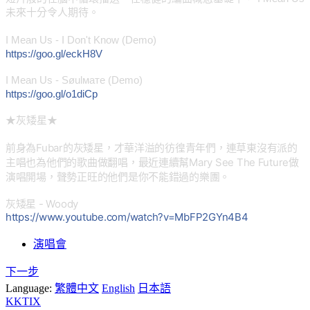
未來十分令人期待。
I Mean Us - I Don't Know (Demo)
https://goo.gl/eckH8V
I Mean Us - Søulмaтe (Demo)
https://goo.gl/o1diCp
★
灰矮星
★
前身為Fubar的灰矮星，才華洋溢的彷徨青年們，連草
東沒有派的
主唱也為他們的歌曲做翻唱，最近連續幫Mar
y See The Future做
演唱開場，聲勢正旺的他們是你不能錯過的
樂團。
灰矮星 - Woody
https://www.youtube.com/
watch?v=MbFP2GYn4B4
演唱會
下一步
Language:
繁體中文
English
日本語
KKTIX