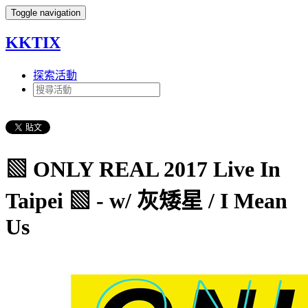
Toggle navigation
KKTIX
探索活動
▧ ONLY REAL 2017 Live In
Taipei ▧ - w/ 灰矮星 / I Mean
Us