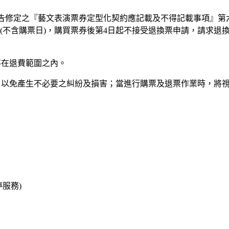
28232號公告修定之『藝文表演票券定型化契約應記載及不得記載事
(不含購票日)，購買票券後第4日起不接受退換票申請，請求退
不在退費範圍之內。
，以免產生不必要之糾紛及損害；當進行購票及退票作業時，將
暫停服務)