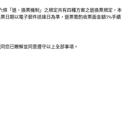
項』第六條「退、換票機制」之規定共有四種方案之退換票規定，本
換票日期以電子郵件送達日為準，退票需酌收票面金額5%手續
視同您已瞭解並同意遵守以上全部事項。